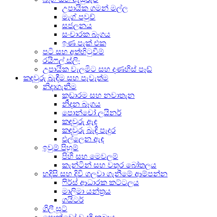
උපායික ගමන් මල්ල
මැග් පවුච්
සජලනය
සංචාරක බෑගය
ඉණ පැක් එක
පටි සහ අත්හිටුවීම්
රයිෆල් ස්ලිං
උපායික වැලමිට සහ දණහිස් පෑඩ්
කඳවුරු බැඳීම සහ පැවැත්ම
නිදාගැනීම
කූඩාරම සහ නවාතැන
නිදන බෑගය
පොන්චෝ ලයිනර්
කඳවුරු ඇඳ
කඳවුරු බැඳි පැදුර
එල්ලෙන ඇඳ
ඉවුම් පිහුම්
පිහි සහ මෙවලම්
කැන්ටින් සහ වතුර බෝතලය
හදිසි සහ දිවි ගලවා ගැනීමේ ආම්පන්න
ෆිර්ස් ආධාරක කට්ටලය
මාලිමා යන්ත්‍රය
ගයිටර්
ගිලී සූට්