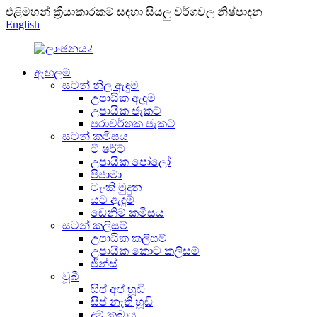
එළිමහන් ක්‍රියාකාරකම් සඳහා සියලු වර්ගවල නිෂ්පාදන
English
ඇඟලුම්
සටන් නිල ඇඳුම
උපායික ඇඳුම
උපායික ජැකට්
පරාවර්තක ජැකට්
සටන් කමිසය
ටී ෂර්ට්
උපායික පෝලෝ
පිජාමා
ටැංකි මුදුන
යට ඇඳුම්
ඩෙනිම් කමිසය
සටන් කලිසම්
උපායික කලිසම්
උපායික කොට කලිසම්
ජීන්ස්
වූබී
සිප් අප් හූඩි
සිප් නැති හූඩි
දුම් කබාය