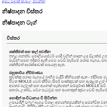
අපට විද්‍යුත් තැපෑල එවන්න
නිෂ්පාදන විස්තර
නිෂ්පාදන ටැග්
විස්තර
ශක්තිමත් සහ කල් පවතින
ඉහළ ඝනත්ව පොලියෙස්ටර් රෙදි වලින් සාදන ලද ඩිලක්ස් 
පෑඩින් සමඟ ඉදිකර ඇති මෙම වෙඩි තැබීමේ පරාස බෑගය, ඔබ
ශක්තිමත් ආරක්ෂාවක් සපයනු ඇත.
බහුකාර්ය නිර්මාණය
තුවක්කු පරාස බෑගයේ බාහිර මැදිරි කිහිපයක් ඇත - ඉදිරිපස 
පිටත MOLLE වෙබ් කිරීම; සිපර් සාක්කුවක් සහ ඇතුළත ලූප් බ
අමතර මල්ලක් සහ අනෙක් පැත්තෙන් සම්පූර්ණ MOLLE සවි කි
සඟරා, උණ්ඩ, වේග පැටවුම සහ අනෙකුත් කුඩා වෙඩි තැබීමේ
හොඳින් සංවිධානය වී සිටින්න
උපායශීලී ඩෆල් බෑගය විශාල අභ්‍යන්තරයකින් ද සමන්විත ව
කණ්ණාඩි, පිරිසිදු කිරීමේ කට්ටලය ආදියෙන් පහසුවෙන් ප