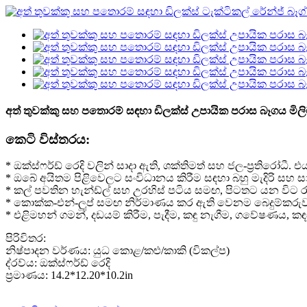
අත් තුවක්කු සහ පතොරම් සඳහා ඩිලක්ස් උපායික පරාස බෑගය මිලිට
කෙටි විස්තරය:
* ඔක්ස්ෆර්ඩ් රෙදි වලින් සාදා ඇති, ශක්තිමත් සහ ජල-ප්‍රතිර
* ඔබේ අයිතම පිළිවෙලට සංවිධානය කිරීම සඳහා බහු මැදිරි සහ සා
* කල් පවතින හැන්ඩ්ල් සහ උරහිස් පටිය සමඟ, පිටතට යන විට
* කොක්ක-එන්-ලූප් සමඟ නිර්මාණය කර ඇති වෙනම බෙදුම්කරුවන්
* එළිමහන් ගමන්, දඩයම් කිරීම, පැදීම, කඳු නැගීම, ගවේෂණය, 
පිරිවිතර:
නිෂ්පාදන වර්ණය: යුධ කොළ/කළු/කාකි (විකල්ප)
ද්රව්ය: ඔක්ස්ෆර්ඩ් රෙදි
ප්‍රමාණය: 14.2*12.20*10.2in