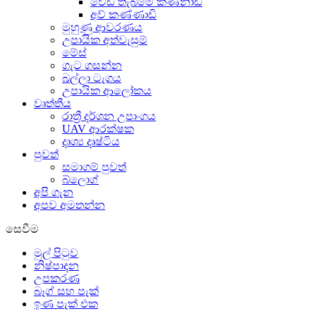
වෙඩි තැබීමේ කණ්නාඩි
අව් කණ්ණාඩි
මුහුණු ආවරණය
උපායික අත්වැසුම්
මේස්
ගැට ගසන්න
බල්ලා ටැගය
උපායික ආලෝකය
වෘත්තීය
රාත්‍රී දර්ශන උපාංගය
UAV ආරක්ෂක
දෘශ්‍ය දෘෂ්ටිය
පුවත්
සමාගම් පුවත්
බ්ලොග්
අපි ගැන
අපව අමතන්න
සෙවීම
මුල් පිටුව
නිෂ්පාදන
උපකරණ
බෑග් සහ පැක්
ඉණ පැක් එක