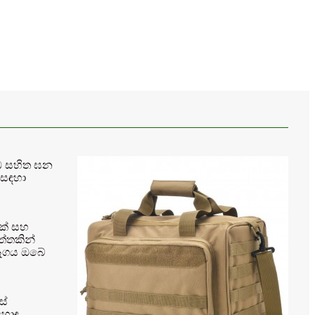
ැඩ සහිත ඝන
 සඳහා
වක් සහ
ත්තකින්
බෑගය ඔබේ
ස්
 හොඳ