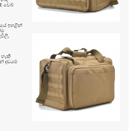
E වෙබ්
රියේ ඉහළින්
න්ම
විලි,
 හැකි
න් දඩයම්