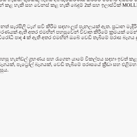
් කළ හැකි සහ වෙනස් කළ හැකි බෙදුම් 2ක් සහ ඉලාස්ටික් MOLL
් සැරසිලි ටැග් සවි කිරීම සඳහා ලූප් පැනලයක් ඇත. ප්‍රධාන මැදි
හිත ආවරණයක් ඇති අතර එමඟින් පහසුවෙන් විවෘත කිරීමේ ක්‍රමයක් මෙ
විරෝධී පාද 4 ක් ඇති අතර එමඟින් ඔබේ වෙඩි තැබීමේ පරාස බෑගය දූ
වපහසු හැන්ඩ්ල් ග්‍රහණය සහ රැගෙන යාමේ විකල්පය සඳහා ඉවත් කළ
ගයක්, පැට්‍රෝල් බෑගයක්, වෙඩි තැබීමේ පරාසයේ ක්‍රීඩා සහ එළිමහ
සුය.