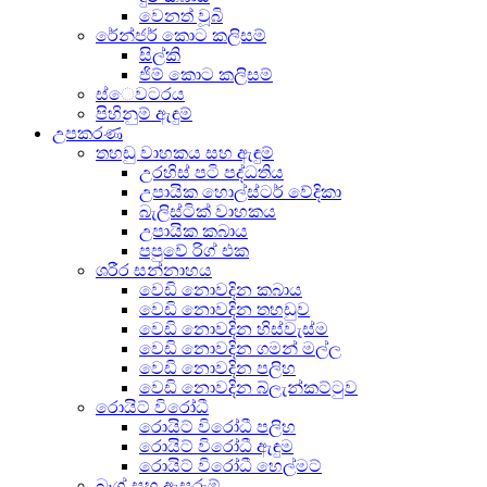
වෙනත් වූබි
රේන්ජර් කොට කලිසම්
සිල්කි
ජිම් කොට කලිසම්
ස්ෙවටරය
පිහිනුම් ඇඳුම්
උපකරණ
තහඩු වාහකය සහ ඇඳුම්
උරහිස් පටි පද්ධතිය
උපායික හොල්ස්ටර් වේදිකා
බැලිස්ටික් වාහකය
උපායික කබාය
පපුවේ රිග් එක
ශරීර සන්නාහය
වෙඩි නොවදින කබාය
වෙඩි නොවදින තහඩුව
වෙඩි නොවදින හිස්වැස්ම
වෙඩි නොවදින ගමන් මල්ල
වෙඩි නොවදින පලිහ
වෙඩි නොවදින බ්ලැන්කට්ටුව
රොයිට් විරෝධී
රොයිට් විරෝධී පලිහ
රොයිට් විරෝධී ඇඳුම
රොයිට් විරෝධී හෙල්මට්
බෑග් සහ ඇසුරුම්