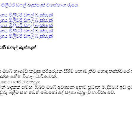
රි ඩෆල් බැක්පැක්
ෝධී. එය ඔබේ භාණ්ඩ කටුක පරිසරයක සීරීම් නොමැතිව හොඳ තත්ත්වයේ
ක්කු සහිත විශාල ධාරිතාවක්.
 රැගෙන යාමට පහසුය.
 දෙකක් සමඟ, ඔබට ඔබේ අවශ්‍යතා අනුව ප්‍රධාන මැදිරියේ ඉඩ ප්
කඳවුරු බැඳීම සහ තවත් බොහෝ දේ සඳහා බහුලව භාවිතා වේ.