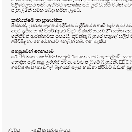
පිළිවෙලකට තබා ගැනීමට කොක්ක සහ ලූප් වැසීම මගින් වෙන
පැනල් 2ක් සමඟ බෙදා හරිනු ලැබේ.
කාර්යක්ෂම හා ප්‍රායෝගික
පිස්තෝල පරාස බෑගයේ ඉදිරිපස මැදිරියේ කොඩි පැච් හෝ වෙනත
අගුළු දැමිය හැකි සිපර් (අගුළු සිදුරු විෂ්කම්භය: 0.2") ස
ශක්තිමත් ආරක්ෂාවක් සපයයි. තුවක්කු බෑගයේ පතුලේ ස්ලිප් 
අපිරිසිදු හා තෙතමනයට ඉහළින් තබා ගත හැකිය.
පහසුවෙන් ගෙනයාම
රේන්ජ් බෑගය ශක්තිමත් නමුත් රැගෙන යාමට සැහැල්ලුයි. සු
හොඳින් පෑඩ් කළ උරහිස් පටිය. වෙඩි තැබීමේ බෑගයක්, EDC බෑ
ගවේෂණ සඳහා ඩෆල් බෑගයක් ලෙස භාවිතා කිරීමට වඩාත් සුදු
ද්රව්ය
උපායික පරාස බෑගය