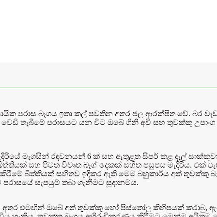
උපායික පරාස බෑගය ඉතා කල් පවතින අතර ජල ආරක්ෂිත වේ. බර ව
 වෙඩි තැබීමේ පරාසයට යන විට ඔබේ ගිනි අවි සහ තුවක්කු උපාංග
මැදිරියේ මැගසින් රඳවනයන් 6 ක් සහ ඇතුළත සිපර් කළ දැල් සාක්කු
ිත්තියක් සහ පිටත විවෘත බෑග් දෙකක් සහිත පසුපස මැදිරිය. එක් පැ
රීමේ බිත්තියක් සහිතව ඉදිකර ඇති මෙම බහුකාර්ය අත් තුවක්කු 
 පරාසයේ සැපයුම් තබා ගැනීමට සූදානම්ය.
න අතර එමඟින් ඔබේ අත් තුවක්කු හෝ පිස්තෝල කිහිපයක් කරාබු, ඇ
ැටවිය හැකිය. තුවක්කු බෑගය අභිරුචිකරණය කිරීමට මෙන්ම අයිතම