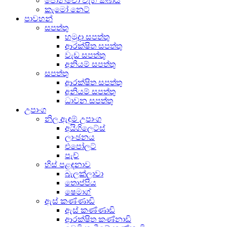
පොන්චෝ වැහි කබාය
කැමෝ නෙට්
පාවහන්
සපත්තු
හමුදා සපත්තු
ආරක්ෂිත සපත්තු
වැඩ සපත්තු
අනියම් සපත්තු
සපත්තු
ආරක්ෂිත සපත්තු
අනියම් සපත්තු
ධාවන සපත්තු
උපාංග
නිල ඇඳුම් උපාංග
අයිගිලෙට්ස්
ලාංඡනය
එපෝලට්
පැච්
හිස් පළඳනාව
බැලක්ලාවා
තොප්පිය
ෂෙමාග්
ඇස් කණ්ණාඩි
ඇස් කණ්ණාඩි
ආරක්ෂිත කණ්නාඩි