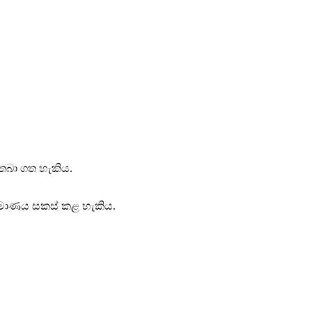
 තබා ගත හැකිය.
‍රමාණය සකස් කළ හැකිය.